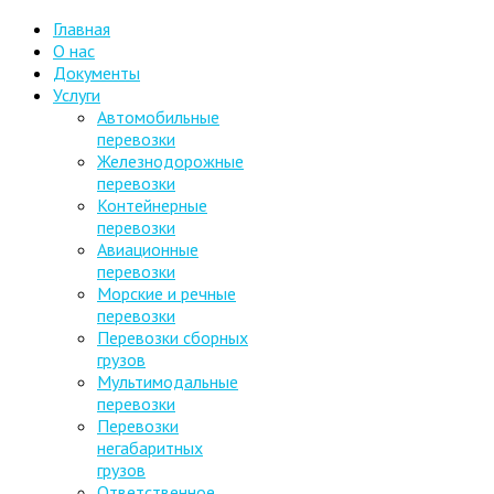
Главная
О нас
Документы
Услуги
Автомобильные
перевозки
Железнодорожные
перевозки
Контейнерные
перевозки
Авиационные
перевозки
Морские и речные
перевозки
Перевозки сборных
грузов
Мультимодальные
перевозки
Перевозки
негабаритных
грузов
Ответственное