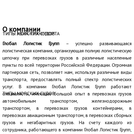
О компании
ТИПЫ АВИА-ТРАНСПОРТА
ТИПЫ МОРСКИХ СУДОВ
Глобал Логистик Групп
– успешно развивающаяся
логистическая компания, организующая полную логистическую
цепочку при перевозках грузов в различные населенные
пункты по всей территории Российской Федерации. Огромная
партнерская сеть, позволяет нам, используя различные виды
транспорта, предоставлять полный спектр логистических
услуг. В компании Глобал Логистик Групп работают
ТИПЫ МОРСКИХ СУДОВ
специалисты, имеющие большой опыт в перевозках грузов
автомобильным транспортом, железнодорожным
транспортом, в перевозках грузов контейнерами, в
перевозках авиационным транспортом, в перевозках сборных
грузов и негабаритных грузов. На счету каждого из
сотрудника, работающего в компании Глобал Логистик Групп,