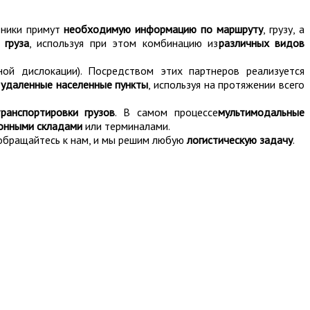
дники примут
необходимую информацию по маршруту
, грузу, а
о
груза
, используя при этом комбинацию из
различных видов
ой дислокации). Посредством этих партнеров реализуется
е удаленные населенные пункты
, используя на протяжении всего
ранспортировки грузов
. В самом процессе
мультимодальные
онными складами
или терминалами.
 обращайтесь к нам, и мы решим любую
логистическую задачу
.