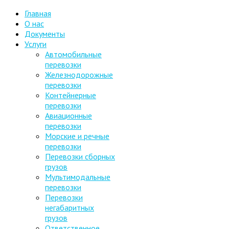
Главная
О нас
Документы
Услуги
Автомобильные
перевозки
Железнодорожные
перевозки
Контейнерные
перевозки
Авиационные
перевозки
Морские и речные
перевозки
Перевозки сборных
грузов
Мультимодальные
перевозки
Перевозки
негабаритных
грузов
Ответственное