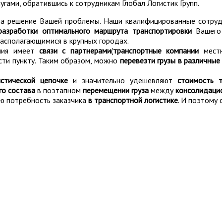
гами, обратившись к сотрудникам Глобал Логистик Групп.
ь за решение Вашей проблемы. Наши квалифицированные сотру
разработки оптимального маршрута транспортировки
Вашег
располагающимися в крупных городах.
ания имеет
связи с партнерами
(
транспортные компании
местн
ти пункту. Таким образом, можно
перевезти грузы в различны
истической цепочке
и значительно удешевляют
стоимость т
го состава
в поэтапном
перемещении груза
между
консолидаци
ую потребность заказчика
в транспортной логистике
. И поэтому