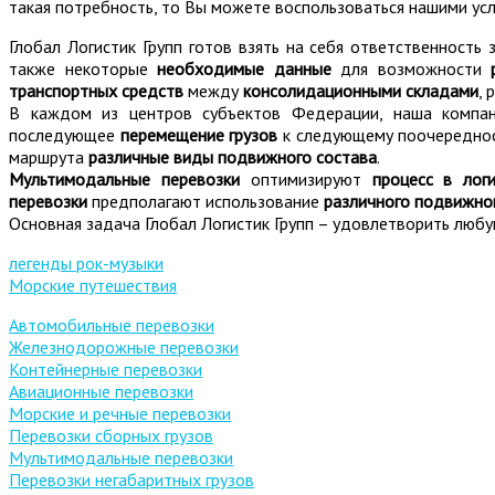
такая потребность, то Вы можете воспользоваться нашими услу
Глобал Логистик Групп готов взять на себя ответственност
также некоторые
необходимые данные
для возможности
транспортных средств
между
консолидационными складами
, 
В каждом из центров субъектов Федерации, наша комп
последующее
перемещение грузов
к следующему поочереднос
маршрута
различные виды подвижного состава
.
Мультимодальные перевозки
оптимизируют
процесс в лог
перевозки
предполагают использование
различного подвижно
Основная задача Глобал Логистик Групп – удовлетворить люб
легенды рок-музыки
Морские путешествия
Автомобильные перевозки
Железнодорожные перевозки
Контейнерные перевозки
Авиационные перевозки
Морские и речные перевозки
Перевозки сборных грузов
Мультимодальные перевозки
Перевозки негабаритных грузов