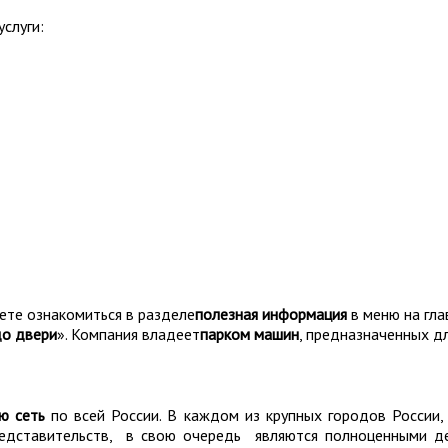
слуги:
те ознакомиться в разделе
полезная информация
в меню на гла
до двери
». Компания владеет
парком машин
, предназначенных д
ю сеть
по всей России. В каждом из крупных городов России,
редставительств, в свою очередь являются полноценными д