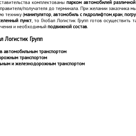
дставительства комплектованы
парком автомобилей различной
тправителя/получателя до терминала. При желании заказчика 
ю технику (
манипулятор
,
автомобиль с гидролифтом
,
кран
,
погру
селенный пункт
, то Глобал Логистик Групп готов осуществить
ачения и необходимый
подвижной состав
.
л Логистик Групп
ов автомобильным транспортом
дорожным транспортом
льным и железнодорожным транспортом