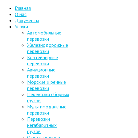
Главная
О нас
Документы
Услуги
Автомобильные
перевозки
Железнодорожные
перевозки
Контейнерные
перевозки
Авиационные
перевозки
Морские и речные
перевозки
Перевозки сборных
грузов
Мультимодальные
перевозки
Перевозки
негабаритных
грузов
Ответственное