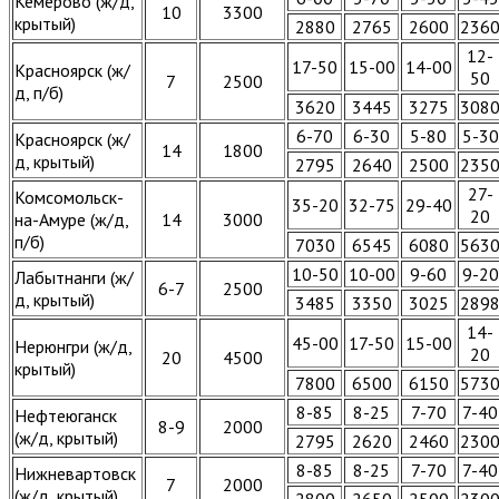
Кемерово (ж/д,
10
3300
крытый)
2880
2765
2600
236
12-
17-50
15-00
14-00
Красноярск (ж/
50
7
2500
д, п/б)
3620
3445
3275
308
6-70
6-30
5-80
5-30
Красноярск (ж/
14
1800
д, крытый)
2795
2640
2500
235
27-
Комсомольск-
35-20
32-75
29-40
20
на-Амуре (ж/д,
14
3000
п/б)
7030
6545
6080
563
10-50
10-00
9-60
9-20
Лабытнанги (ж/
6-7
2500
д, крытый)
3485
3350
3025
289
14-
45-00
17-50
15-00
Нерюнгри (ж/д,
20
20
4500
крытый)
7800
6500
6150
573
8-85
8-25
7-70
7-40
Нефтеюганск
8-9
2000
(ж/д, крытый)
2795
2620
2460
230
8-85
8-25
7-70
7-40
Нижневартовск
7
2000
(ж/д, крытый)
2800
2650
2500
230