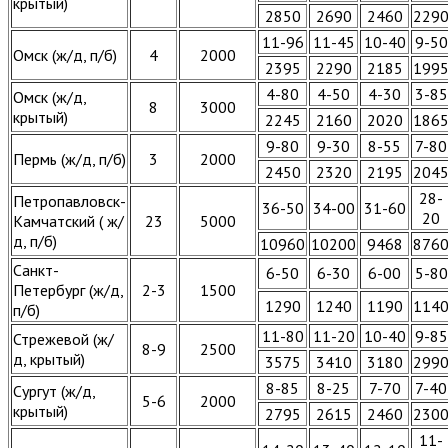
крытый)
2850
2690
2460
229
11-96
11-45
10-40
9-50
Омск (ж/д, п/б)
4
2000
2395
2290
2185
199
4-80
4-50
4-30
3-85
Омск (ж/д,
8
3000
крытый)
2245
2160
2020
186
9-80
9-30
8-55
7-80
Пермь (ж/д, п/б)
3
2000
2450
2320
2195
204
28-
Петропавловск-
36-50
34-00
31-60
20
Камчатский ( ж/
23
5000
д, п/б)
10960
10200
9468
876
Санкт-
6-50
6-30
6-00
5-80
Петербург (ж/д,
2-3
1500
1290
1240
1190
114
п/б)
11-80
11-20
10-40
9-85
Стрежевой (ж/
8-9
2500
д, крытый)
3575
3410
3180
299
8-85
8-25
7-70
7-40
Сургут (ж/д,
5-6
2000
крытый)
2795
2615
2460
230
11-