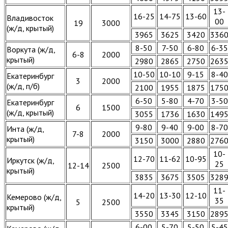
13-
16-25
14-75
13-60
Владивосток
00
19
3000
(ж/д, крытый)
3965
3625
3420
336
8-50
7-50
6-80
6-35
Воркута (ж/д,
6-8
2000
крытый)
2980
2865
2750
263
10-50
10-10
9-15
8-40
Екатеринбург
3
2000
(ж/д, п/б)
2100
1955
1875
175
6-50
5-80
4-70
3-50
Екатеринбург
6
1500
(ж/д, крытый)
3055
1736
1630
149
9-80
9-40
9-00
8-70
Инта (ж/д,
7-8
2000
крытый)
3150
3000
2880
276
10-
12-70
11-62
10-95
Иркутск (ж/д,
25
12-14
2500
крытый)
3835
3675
3505
328
11-
14-20
13-30
12-10
Кемерово (ж/д,
35
5
2500
крытый)
3550
3345
3150
289
6-00
5-70
5-50
5-45