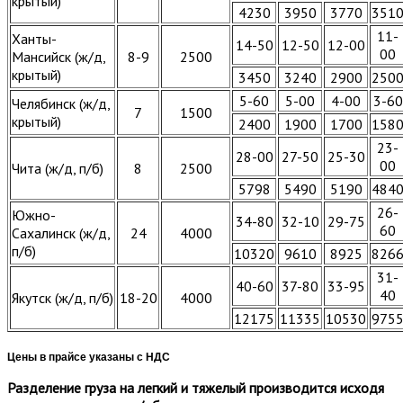
крытый)
4230
3950
3770
351
11-
Ханты-
14-50
12-50
12-00
00
Мансийск (ж/д,
8-9
2500
крытый)
3450
3240
2900
250
5-60
5-00
4-00
3-60
Челябинск (ж/д,
7
1500
крытый)
2400
1900
1700
158
23-
28-00
27-50
25-30
00
Чита (ж/д, п/б)
8
2500
5798
5490
5190
484
26-
Южно-
34-80
32-10
29-75
60
Сахалинск (ж/д,
24
4000
п/б)
10320
9610
8925
826
31-
40-60
37-80
33-95
40
Якутск (ж/д, п/б)
18-20
4000
12175
11335
10530
975
Цены в прайсе указаны с НДС
Разделение груза на легкий и тяжелый производится исходя