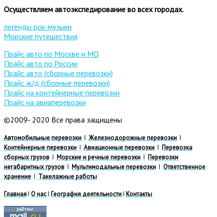
Осуществляем автоэкспедирование во всех городах.
легенды рок-музыки
Морские путешествия
Прайс авто по Москве и МО
Прайс авто по России
Прайс авто (сборные перевозки)
Прайс ж/д (сборные перевозки)
Прайс на контейнерные перевозки
Прайс на авиаперевозки
©2009- 2020 Все права защищены
Автомобильные перевозки
I
Железнодорожные перевозки
I
Контейнерные перевозки
I
Авиационные перевозки
I
Перевозка
сборных грузов
I
Морские и речные перевозки
I
Перевозки
негабаритных грузов
I
Мультимодальные перевозки
I
Ответственное
хранение
I
Такелажные работы
Главная
I
О нас
I
География деятельности
I
Контакты