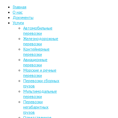
Главная
О нас
Документы
Услуги
Автомобильные
перевозки
Железнодорожные
перевозки
Контейнерные
перевозки
Авиационные
перевозки
Морские и речные
перевозки
Перевозки сборных
грузов
Мультимодальные
перевозки
Перевозки
негабаритных
грузов
Ответственное