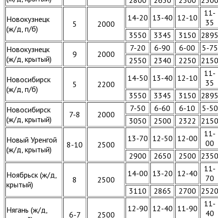
11-
14-20
13-40
12-10
Новокузнецк
35
5
2000
(ж/д, п/б)
3550
3345
3150
289
7-20
6-90
6-00
5-75
Новокузнецк
9
2000
(ж/д, крытый)
2550
2340
2250
215
11-
14-50
13-40
12-10
Новосибирск
35
5
2200
(ж/д, п/б)
3550
3345
3150
289
7-50
6-60
6-10
5-50
Новосибирск
7-8
2000
(ж/д, крытый)
3050
2500
2322
215
11-
13-70
12-50
12-00
Новый Уренгой
00
8-10
2500
(ж/д, крытый)
2900
2650
2500
235
11-
14-00
13-20
12-40
Ноябрьск (ж/д,
70
8
2500
крытый)
3110
2865
2700
252
11-
12-90
12-40
11-90
Нягань (ж/д,
40
6-7
2500