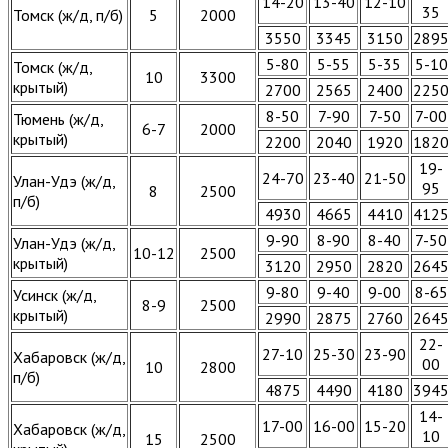
14-20
13-40
12-10
35
Томск (ж/д, п/б)
5
2000
3550
3345
3150
289
5-80
5-55
5-35
5-10
Томск (ж/д,
10
3300
крытый)
2700
2565
2400
225
8-50
7-90
7-50
7-00
Тюмень (ж/д,
6-7
2000
крытый)
2200
2040
1920
182
19-
24-70
23-40
21-50
Улан-Удэ (ж/д,
95
8
2500
п/б)
4930
4665
4410
412
9-90
8-90
8-40
7-50
Улан-Удэ (ж/д,
10-12
2500
крытый)
3120
2950
2820
264
9-80
9-40
9-00
8-65
Усинск (ж/д,
8-9
2500
крытый)
2990
2875
2760
264
22-
27-10
25-30
23-90
Хабаровск (ж/д,
00
10
2800
п/б)
4875
4490
4180
394
14-
17-00
16-00
15-20
Хабаровск (ж/д,
10
15
2500