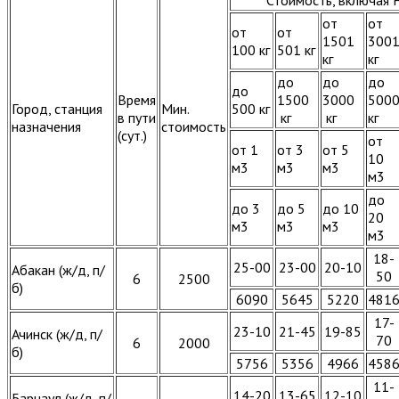
от
от
от
от
1501
300
100 кг
501 кг
кг
кг
до
до
до
до
Время
1500
3000
500
Город, станция
Мин.
500 кг
в пути
кг
кг
кг
назначения
стоимость
(сут.)
от
от 1
от 3
от 5
10
м3
м3
м3
м3
до
до 3
до 5
до 10
20
м3
м3
м3
м3
18-
25-00
23-00
20-10
Абакан (ж/д, п/
50
6
2500
б)
6090
5645
5220
481
17-
23-10
21-45
19-85
Ачинск (ж/д, п/
70
6
2000
б)
5756
5356
4966
458
11-
14-20
13-65
12-10
Барнаул (ж/д, п/