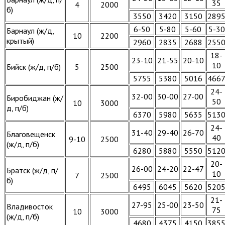
35
4
2000
б)
3550
3420
3150
289
6-50
5-80
5-60
5-30
Барнаул (ж/д,
10
2200
крытый)
2960
2835
2688
255
18-
23-10
21-55
20-10
10
Бийск (ж/д, п/б)
5
2500
5755
5380
5016
466
24-
32-00
30-00
27-00
Биробиджан (ж/
50
10
3000
д, п/б)
6370
5980
5635
513
24-
31-40
29-40
26-70
Благовещенск
40
9-10
2500
(ж/д, п/б)
6280
5880
5550
512
20-
26-00
24-20
22-47
Братск (ж/д, п/
10
7
2500
б)
6495
6045
5620
520
21-
27-95
25-00
23-50
Владивосток
75
10
3000
(ж/д, п/б)
4680
4375
4150
385